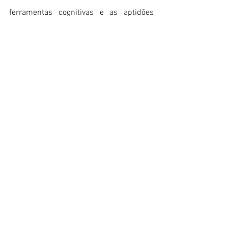
ferramentas cognitivas e as aptidões 
psíquicas necessárias, tanto na 
antecipação e prevenção das recaídas, 
como na gestão das suas consequências 
(Angel, Richard, Valleur, 2002).
Sofá do Psicólogo,
Hugo Zagalo