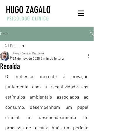
HUGO ZAGALO
PSICÓLOGO CLÍNICO
Post
All Posts
Hugo Zagalo De Lima
All Posts
21 de nov. de 2020
2 min de leitura
Recaída
Fobias
O mal-estar inerente á privação 
juntamente com a receptividade aos 
estímulos ambientais associados ao 
consumo, desempenham um papel 
crucial no desencadeamento do 
processo de recaída. Após um período 